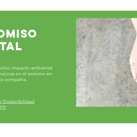
omiso
tal
itivo impacto ambiental
mejoras en el entorno en
la compañía.
e Sostenibilidad
019