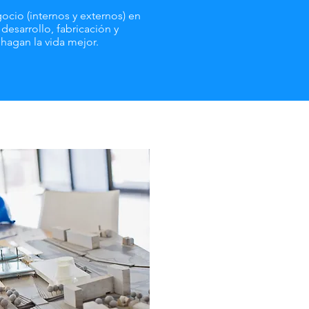
ocio (internos y externos) en
 desarrollo, fabricación y
hagan la vida mejor.