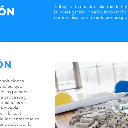
Trabajar con nuestros aliados de neg
ión
la investigación, diseño, innovación,
comercialización de soluciones que 
ÓN
r soluciones
riales, que
de las personas,
 a procesos y
dustriales y
activa de
al, la cual
 las ventas totales
onocidos por la