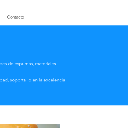
Contacto
lases de espumas, materiales
idad, soporta
d
o en la excelencia