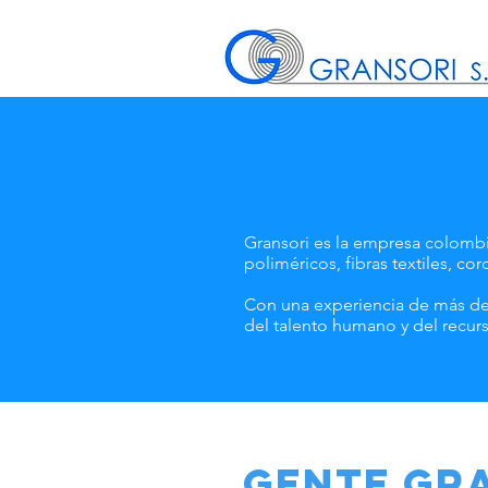
Gransori es la empresa colombia
poliméricos, fibras textiles, co
Con una experiencia de más de 
del talento humano y del recur
GENTE GR