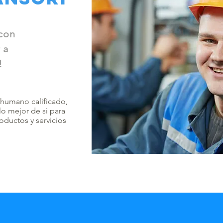
con
 a
!
 humano calificado,
 lo mejor de si para
oductos y servicios