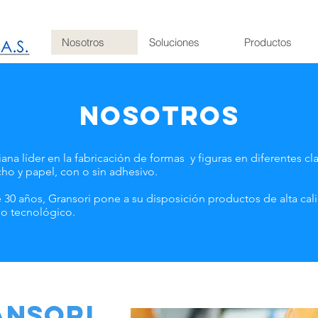
Nosotros
Soluciones
Productos
NOSOTROS
na líder en la fabricación de formas y figuras en diferentes c
rcho y papel, con o sin adhesivo.
30 años, Gransori pone a su disposición productos de alta cal
so tecnológico.
ANSORI